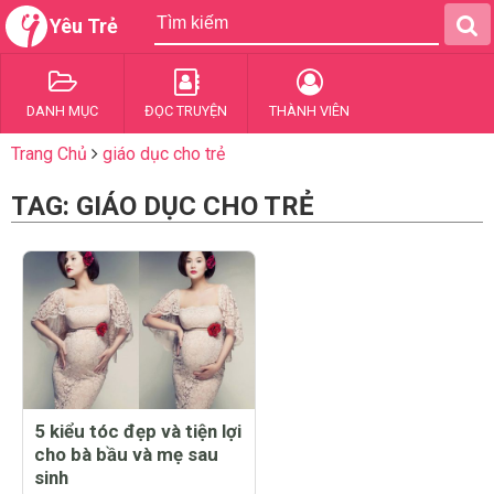
Yêu Trẻ
DANH MỤC
ĐỌC TRUYỆN
THÀNH VIÊN
Trang Chủ
giáo dục cho trẻ
TAG: GIÁO DỤC CHO TRẺ
5 kiểu tóc đẹp và tiện lợi
cho bà bầu và mẹ sau
sinh