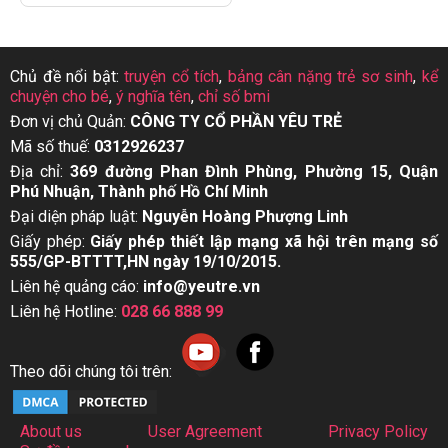
Chủ đề nổi bật:
truyện cổ tích
,
bảng cân nặng trẻ sơ sinh
,
kể
chuyện cho bé
,
ý nghĩa tên
,
chỉ số bmi
Đơn vị chủ Quản:
CÔNG TY CỔ PHẦN YÊU TRẺ
Mã số thuế:
0312926237
Địa chỉ:
369 đường Phan Đình Phùng, Phường 15, Quận
Phú Nhuận, Thành phố Hồ Chí Minh
Đại diện pháp luật:
Nguyễn Hoàng Phượng Linh
Giấy phép:
Giấy phép thiết lập mạng xã hội trên mạng số
555/GP-BTTTT,HN ngày 19/10/2015.
Liên hệ quảng cáo:
info@yeutre.vn
Liên hệ Hotline:
028 66 888 99
Theo dõi chúng tôi trên:
About us
User Agreement
Privacy Policy