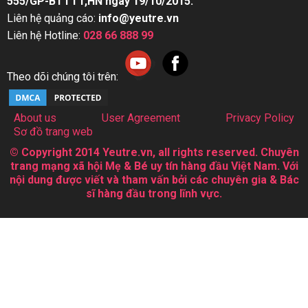
555/GP-BTTTT,HN ngày 19/10/2015.
Liên hệ quảng cáo:
info@yeutre.vn
Liên hệ Hotline:
028 66 888 99
Theo dõi chúng tôi trên:
About us
User Agreement
Privacy Policy
Sơ đồ trang web
© Copyright 2014 Yeutre.vn, all rights reserved. Chuyên
trang mạng xã hội Mẹ & Bé uy tín hàng đầu Việt Nam. Với
nội dung được viết và tham vấn bởi các chuyên gia & Bác
sĩ hàng đầu trong lĩnh vực.