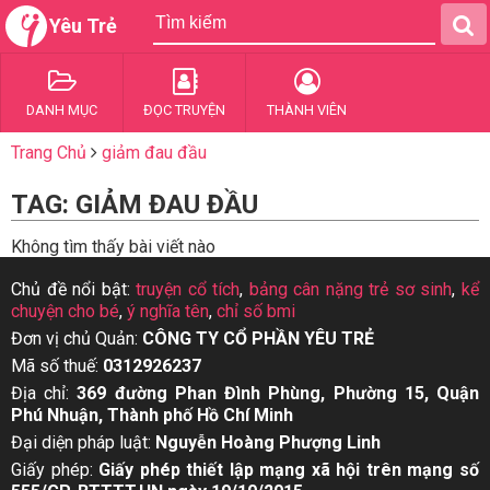
Yêu Trẻ
DANH MỤC
ĐỌC TRUYỆN
THÀNH VIÊN
Trang Chủ
giảm đau đầu
TAG: GIẢM ĐAU ĐẦU
Không tìm thấy bài viết nào
Chủ đề nổi bật:
truyện cổ tích
,
bảng cân nặng trẻ sơ sinh
,
kể
chuyện cho bé
,
ý nghĩa tên
,
chỉ số bmi
Đơn vị chủ Quản:
CÔNG TY CỔ PHẦN YÊU TRẺ
Mã số thuế:
0312926237
Địa chỉ:
369 đường Phan Đình Phùng, Phường 15, Quận
Phú Nhuận, Thành phố Hồ Chí Minh
Đại diện pháp luật:
Nguyễn Hoàng Phượng Linh
Giấy phép:
Giấy phép thiết lập mạng xã hội trên mạng số