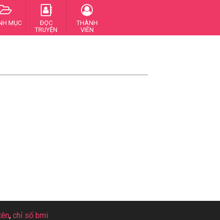
NH MỤC
ĐỌC
THÀNH
TRUYỆN
VIÊN
tên
,
chỉ số bmi