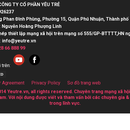
CÔNG TY CỔ PHẦN YÊU TRẺ
926237
g Phan Đình Phùng, Phường 15, Quận Phú Nhuận, Thành phố 
:
Nguyễn Hoàng Phượng Linh
hép thiết lập mạng xã hội trên mạng số 555/GP-BTTTT,HN n
:
info@yeutre.vn
28 66 888 99
 trên:
r Agreement
Privacy Policy
Sơ đồ trang web
14 Yeutre.vn, all rights reserved. Chuyên trang mạng xã hội
am. Với nội dung được viết và tham vấn bởi các chuyên gia &
trong lĩnh vực.