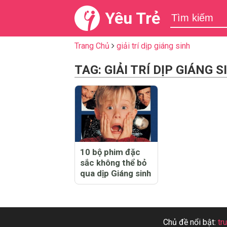
Yêu Trẻ
Trang Chủ
giải trí dịp giáng sinh
TAG: GIẢI TRÍ DỊP GIÁNG S
10 bộ phim đặc
sắc không thể bỏ
qua dịp Giáng sinh
Chủ đề nổi bật:
tr