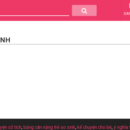
DA
INH
uyện cổ tích
,
bảng cân nặng trẻ sơ sinh
,
kể chuyện cho bé
,
ý nghĩa 