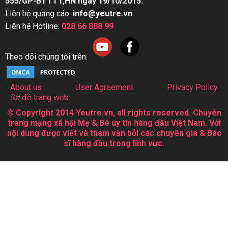
555/GP-BTTTT,HN ngày 19/10/2015.
Liên hệ quảng cáo:
info@yeutre.vn
Liên hệ Hotline:
028 66 888 99
Theo dõi chúng tôi trên:
About us
User Agreement
Privacy Policy
Sơ đồ trang web
© Copyright 2014 Yeutre.vn, all rights reserved. Chuyên
trang mạng xã hội Mẹ & Bé uy tín hàng đầu Việt Nam. Với
nội dung được viết và tham vấn bởi các chuyên gia & Bác
sĩ hàng đầu trong lĩnh vực.