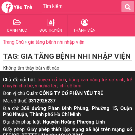
Yêu Trẻ
DANH MỤC
ĐỌC TRUYỆN
THÀNH VIÊN
Trang Chủ
gia tăng bệnh nhi nhập viện
TAG: GIA TĂNG BỆNH NHI NHẬP VIỆN
Không tìm thấy bài viết nào
Chủ đề nổi bật:
truyện cổ tích
,
bảng cân nặng trẻ sơ sinh
,
kể
chuyện cho bé
,
ý nghĩa tên
,
chỉ số bmi
Đơn vị chủ Quản:
CÔNG TY CỔ PHẦN YÊU TRẺ
Mã số thuế:
0312926237
Địa chỉ:
369 đường Phan Đình Phùng, Phường 15, Quận
Phú Nhuận, Thành phố Hồ Chí Minh
Đại diện pháp luật:
Nguyễn Hoàng Phượng Linh
Giấy phép:
Giấy phép thiết lập mạng xã hội trên mạng số