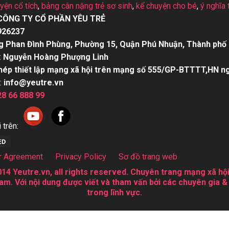
uyện cổ tích
,
bảng cân nặng trẻ sơ sinh
,
kể chuyện cho bé
,
ý nghĩa 
CÔNG TY CỔ PHẦN YÊU TRẺ
926237
g Phan Đình Phùng, Phường 15, Quận Phú Nhuận, Thành phố 
:
Nguyễn Hoàng Phượng Linh
hép thiết lập mạng xã hội trên mạng số 555/GP-BTTTT,HN n
:
info@yeutre.vn
28 66 888 99
 trên:
r Agreement
Privacy Policy
Sơ đồ trang web
14 Yeutre.vn, all rights reserved. Chuyên trang mạng xã hội
am. Với nội dung được viết và tham vấn bởi các chuyên gia &
trong lĩnh vực.