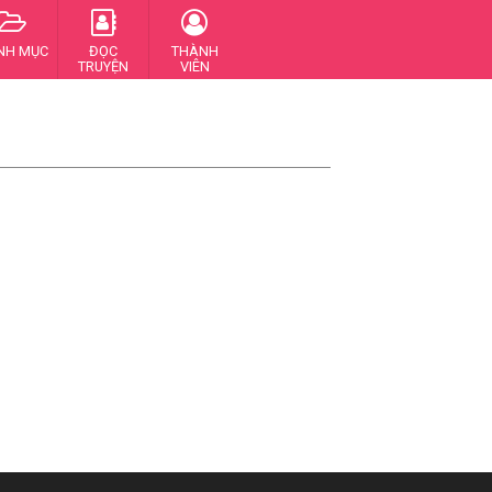
NH MỤC
ĐỌC
THÀNH
TRUYỆN
VIÊN