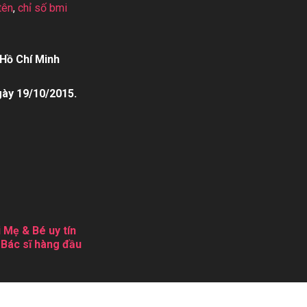
tên
,
chỉ số bmi
Hồ Chí Minh
gày 19/10/2015.
 Mẹ & Bé uy tín
 Bác sĩ hàng đầu