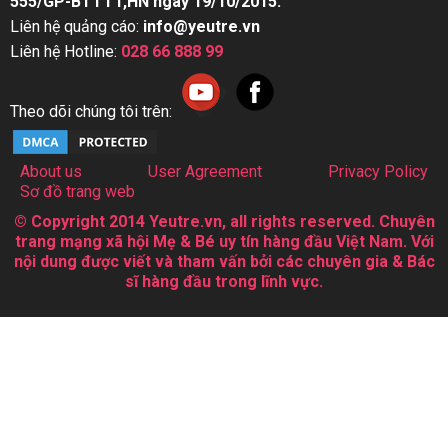
555/GP-BTTTT,HN ngày 19/10/2015.
Liên hệ quảng cáo:
info@yeutre.vn
Liên hệ Hotline:
028 66 888 99
Theo dõi chúng tôi trên:
About us
User Agreement
Privacy Policy
Sơ đồ trang web
© Copyright 2014 Yeutre.vn, all rights reserved. Chuyên
trang mạng xã hội Mẹ & Bé uy tín hàng đầu Việt Nam. Với
nội dung được viết và tham vấn bởi các chuyên gia & Bác
sĩ hàng đầu trong lĩnh vực.