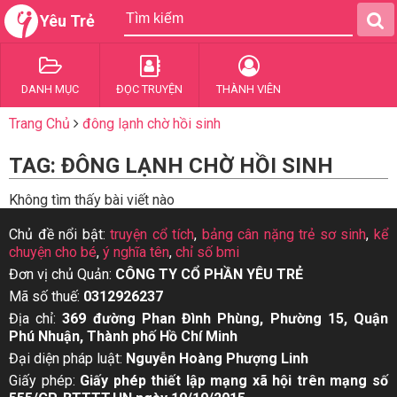
Yêu Trẻ
DANH MỤC
ĐỌC TRUYỆN
THÀNH VIÊN
Trang Chủ
đông lạnh chờ hồi sinh
TAG: ĐÔNG LẠNH CHỜ HỒI SINH
Không tìm thấy bài viết nào
Chủ đề nổi bật:
truyện cổ tích
,
bảng cân nặng trẻ sơ sinh
,
kể
chuyện cho bé
,
ý nghĩa tên
,
chỉ số bmi
Đơn vị chủ Quản:
CÔNG TY CỔ PHẦN YÊU TRẺ
Mã số thuế:
0312926237
Địa chỉ:
369 đường Phan Đình Phùng, Phường 15, Quận
Phú Nhuận, Thành phố Hồ Chí Minh
Đại diện pháp luật:
Nguyễn Hoàng Phượng Linh
Giấy phép:
Giấy phép thiết lập mạng xã hội trên mạng số