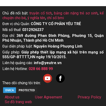
Chủ đề nổi bật:
truyện cổ tích
,
bảng cân nặng trẻ sơ sinh
,
kể
chuyện cho bé
,
ý nghĩa tên
,
chỉ số bmi
Đơn vị chủ Quản:
CÔNG TY CỔ PHẦN YÊU TRẺ
Mã số thuế:
0312926237
Địa chỉ:
369 đường Phan Đình Phùng, Phường 15, Quận
Phú Nhuận, Thành phố Hồ Chí Minh
Đại diện pháp luật:
Nguyễn Hoàng Phượng Linh
Giấy phép:
Giấy phép thiết lập mạng xã hội trên mạng số
555/GP-BTTTT,HN ngày 19/10/2015.
Liên hệ quảng cáo:
info@yeutre.vn
Liên hệ Hotline:
028 66 888 99
Theo dõi chúng tôi trên:
About us
User Agreement
Privacy Policy
Sơ đồ trang web