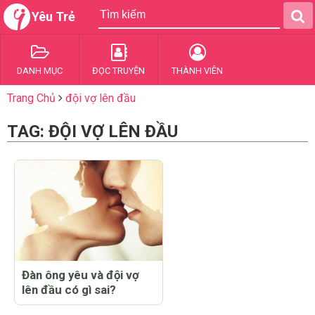
Yêu Trẻ
DANH MỤC
ĐỌC TRUYỆN
THÀNH VIÊN
Trang Chủ
đội vợ lên đầu
TAG: ĐỘI VỢ LÊN ĐẦU
Đàn ông yêu và đội vợ
lên đầu có gì sai?