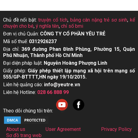
Chủ đề nổi bật:
truyện cổ tích
,
bảng cân nặng trẻ sơ sinh
,
kể
chuyện cho bé
,
ý nghĩa tên
,
chỉ số bmi
Đơn vị chủ Quản:
CÔNG TY CỔ PHẦN YÊU TRẺ
Mã số thuế:
0312926237
Địa chỉ:
369 đường Phan Đình Phùng, Phường 15, Quận
Phú Nhuận, Thành phố Hồ Chí Minh
Đại diện pháp luật:
Nguyễn Hoàng Phượng Linh
Giấy phép:
Giấy phép thiết lập mạng xã hội trên mạng số
555/GP-BTTTT,HN ngày 19/10/2015.
Liên hệ quảng cáo:
info@yeutre.vn
Liên hệ Hotline:
028 66 888 99
Theo dõi chúng tôi trên:
About us
User Agreement
Privacy Policy
Sơ đồ trang web