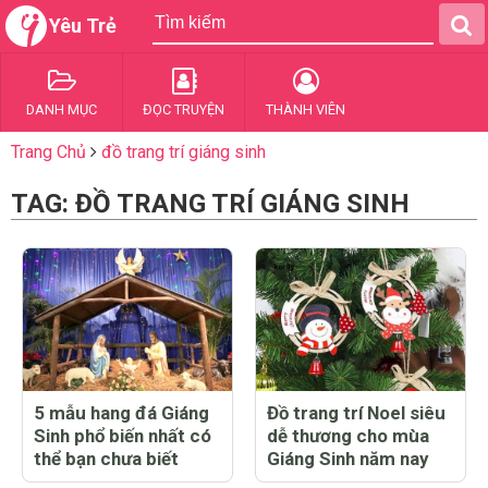
Yêu Trẻ
DANH MỤC
ĐỌC TRUYỆN
THÀNH VIÊN
Trang Chủ
đồ trang trí giáng sinh
TAG: ĐỒ TRANG TRÍ GIÁNG SINH
5 mẫu hang đá Giáng
Đồ trang trí Noel siêu
Sinh phổ biến nhất có
dễ thương cho mùa
thể bạn chưa biết
Giáng Sinh năm nay