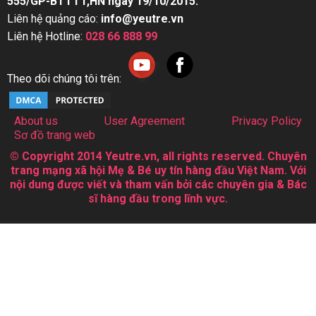
555/GP-BTTTT,HN ngày 19/10/2015.
Liên hệ quảng cáo:
info@yeutre.vn
Liên hệ Hotline:
028 66 888 99
Theo dõi chúng tôi trên:
About us
User Agreement
Privacy Policy
Sơ đồ trang web
© Copyright 2014 Yeutre.vn, all rights reserved. Chuyên
trang mạng xã hội Mẹ & Bé uy tín hàng đầu Việt Nam. Với
nội dung được viết và tham vấn bởi các chuyên gia & Bác
sĩ hàng đầu trong lĩnh vực.