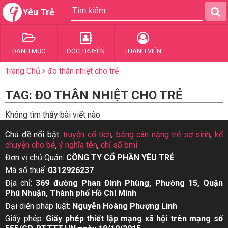
Yêu Trẻ
DANH MỤC
ĐỌC TRUYỆN
THÀNH VIÊN
Trang Chủ
đo thân nhiệt cho trẻ
TAG: ĐO THÂN NHIỆT CHO TRẺ
Không tìm thấy bài viết nào
Chủ đề nổi bật:
truyện cổ tích
,
bảng cân nặng trẻ sơ sinh
,
kể
chuyện cho bé
,
ý nghĩa tên
,
chỉ số bmi
Đơn vị chủ Quản:
CÔNG TY CỔ PHẦN YÊU TRẺ
Mã số thuế:
0312926237
Địa chỉ:
369 đường Phan Đình Phùng, Phường 15, Quận
Phú Nhuận, Thành phố Hồ Chí Minh
Đại diện pháp luật:
Nguyễn Hoàng Phượng Linh
Giấy phép:
Giấy phép thiết lập mạng xã hội trên mạng số