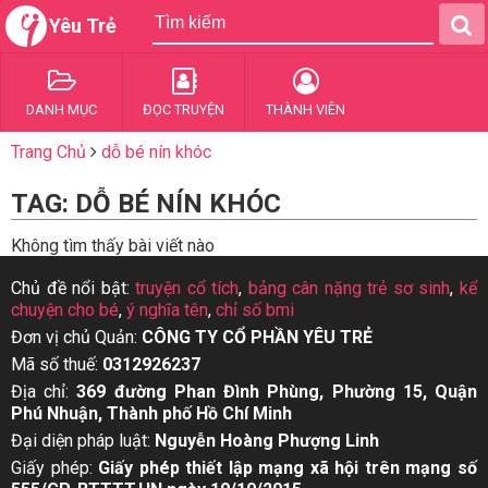
Yêu Trẻ
DANH MỤC
ĐỌC TRUYỆN
THÀNH VIÊN
Trang Chủ
dỗ bé nín khóc
TAG: DỖ BÉ NÍN KHÓC
Không tìm thấy bài viết nào
Chủ đề nổi bật:
truyện cổ tích
,
bảng cân nặng trẻ sơ sinh
,
kể
chuyện cho bé
,
ý nghĩa tên
,
chỉ số bmi
Đơn vị chủ Quản:
CÔNG TY CỔ PHẦN YÊU TRẺ
Mã số thuế:
0312926237
Địa chỉ:
369 đường Phan Đình Phùng, Phường 15, Quận
Phú Nhuận, Thành phố Hồ Chí Minh
Đại diện pháp luật:
Nguyễn Hoàng Phượng Linh
Giấy phép:
Giấy phép thiết lập mạng xã hội trên mạng số