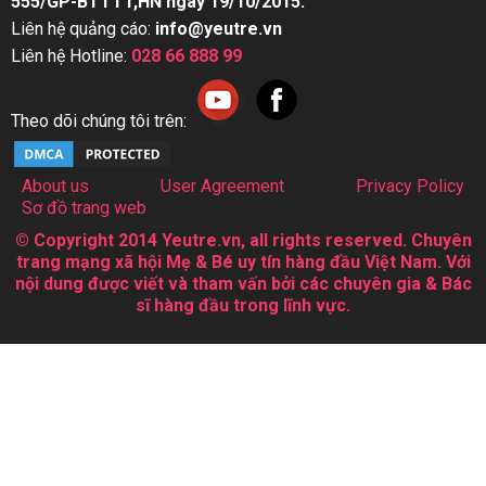
555/GP-BTTTT,HN ngày 19/10/2015.
Liên hệ quảng cáo:
info@yeutre.vn
Liên hệ Hotline:
028 66 888 99
Theo dõi chúng tôi trên:
About us
User Agreement
Privacy Policy
Sơ đồ trang web
© Copyright 2014 Yeutre.vn, all rights reserved. Chuyên
trang mạng xã hội Mẹ & Bé uy tín hàng đầu Việt Nam. Với
nội dung được viết và tham vấn bởi các chuyên gia & Bác
sĩ hàng đầu trong lĩnh vực.