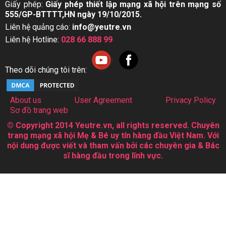
Giấy phép:
Giấy phép thiết lập mạng xã hội trên mạng số
555/GP-BTTTT,HN ngày 19/10/2015.
Liên hệ quảng cáo:
info@yeutre.vn
Liên hệ Hotline:
028 66 888 99
Theo dõi chúng tôi trên:
About us
User Agreement
Privacy Policy
Sơ đồ trang web
© Copyright 2014 Yeutre.vn, all rights reserved. Chuyên
trang mạng xã hội Mẹ & Bé uy tín hàng đầu Việt Nam. Với
nội dung được viết và tham vấn bởi các chuyên gia & Bác
sĩ hàng đầu trong lĩnh vực.