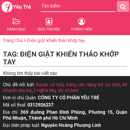
Yêu Trẻ
DANH MỤC
ĐỌC TRUYỆN
THÀNH VIÊN
Trang Chủ
Điện giật khiến tháo khớp tay
TAG: ĐIỆN GIẬT KHIẾN THÁO KHỚP
TAY
Không tìm thấy bài viết nào
Chủ đề nổi bật:
truyện cổ tích
,
bảng cân nặng trẻ sơ sinh
,
kể
chuyện cho bé
,
ý nghĩa tên
,
chỉ số bmi
Đơn vị chủ Quản:
CÔNG TY CỔ PHẦN YÊU TRẺ
Mã số thuế:
0312926237
Địa chỉ:
369 đường Phan Đình Phùng, Phường 15, Quận
Phú Nhuận, Thành phố Hồ Chí Minh
Đại diện pháp luật:
Nguyễn Hoàng Phượng Linh