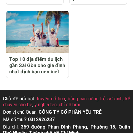
Top 10 địa điểm du lịch
gần Sài Gòn cho gia đình
nhất định bạn nên biết
Chủ đề nổi bật:
truyện cổ tích
,
bảng cân nặng trẻ sơ sinh
,
kể
chuyện cho bé
,
ý nghĩa tên
,
chỉ số bmi
Đơn vị chủ Quản:
CÔNG TY CỔ PHẦN YÊU TRẺ
Mã số thuế:
0312926237
Địa chỉ:
369 đường Phan Đình Phùng, Phường 15, Quận
Phú Nhuận, Thành phố Hồ Chí Minh