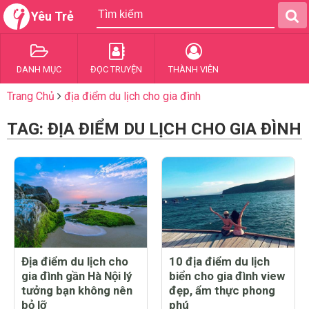
Yêu Trẻ
DANH MỤC
ĐỌC TRUYỆN
THÀNH VIÊN
Trang Chủ
địa điểm du lịch cho gia đình
TAG: ĐỊA ĐIỂM DU LỊCH CHO GIA ĐÌNH
Địa điểm du lịch cho
10 địa điểm du lịch
gia đình gần Hà Nội lý
biển cho gia đình view
tưởng bạn không nên
đẹp, ẩm thực phong
bỏ lỡ
phú