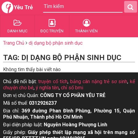
Yêu Trẻ
DANH MỤC
ĐỌC TRUYỆN
THÀNH VIÊN
Trang Chủ
dị dạng bộ phận sinh dục
TAG: DỊ DẠNG BỘ PHẬN SINH DỤC
Không tìm thấy bài viết nào
Chủ đề nổi bật:
truyện cổ tích
,
bảng cân nặng trẻ sơ sinh
,
kể
chuyện cho bé
,
ý nghĩa tên
,
chỉ số bmi
Đơn vị chủ Quản:
CÔNG TY CỔ PHẦN YÊU TRẺ
Mã số thuế:
0312926237
Địa chỉ:
369 đường Phan Đình Phùng, Phường 15, Quận
Phú Nhuận, Thành phố Hồ Chí Minh
Đại diện pháp luật:
Nguyễn Hoàng Phượng Linh
Giấy phép:
Giấy phép thiết lập mạng xã hội trên mạng số