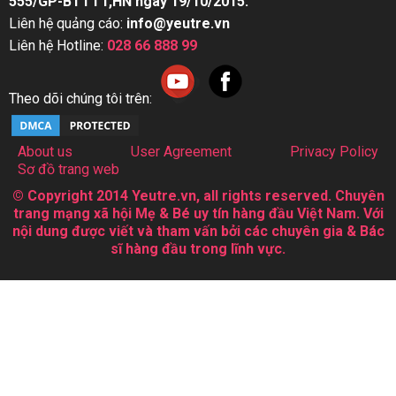
555/GP-BTTTT,HN ngày 19/10/2015.
Liên hệ quảng cáo:
info@yeutre.vn
Liên hệ Hotline:
028 66 888 99
Theo dõi chúng tôi trên:
About us
User Agreement
Privacy Policy
Sơ đồ trang web
© Copyright 2014 Yeutre.vn, all rights reserved. Chuyên
trang mạng xã hội Mẹ & Bé uy tín hàng đầu Việt Nam. Với
nội dung được viết và tham vấn bởi các chuyên gia & Bác
sĩ hàng đầu trong lĩnh vực.