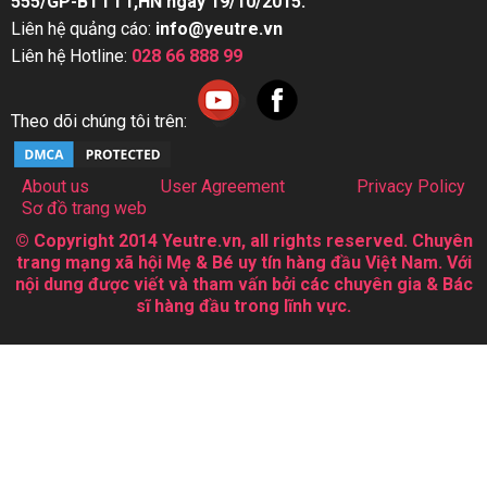
555/GP-BTTTT,HN ngày 19/10/2015.
Liên hệ quảng cáo:
info@yeutre.vn
Liên hệ Hotline:
028 66 888 99
Theo dõi chúng tôi trên:
About us
User Agreement
Privacy Policy
Sơ đồ trang web
© Copyright 2014 Yeutre.vn, all rights reserved. Chuyên
trang mạng xã hội Mẹ & Bé uy tín hàng đầu Việt Nam. Với
nội dung được viết và tham vấn bởi các chuyên gia & Bác
sĩ hàng đầu trong lĩnh vực.