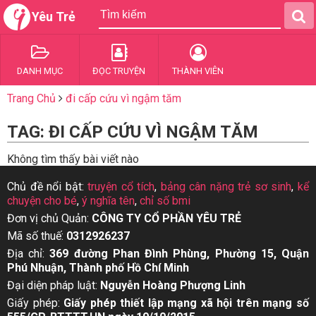
Yêu Trẻ
DANH MỤC
ĐỌC TRUYỆN
THÀNH VIÊN
Trang Chủ
đi cấp cứu vì ngậm tăm
TAG: ĐI CẤP CỨU VÌ NGẬM TĂM
Không tìm thấy bài viết nào
Chủ đề nổi bật:
truyện cổ tích
,
bảng cân nặng trẻ sơ sinh
,
kể
chuyện cho bé
,
ý nghĩa tên
,
chỉ số bmi
Đơn vị chủ Quản:
CÔNG TY CỔ PHẦN YÊU TRẺ
Mã số thuế:
0312926237
Địa chỉ:
369 đường Phan Đình Phùng, Phường 15, Quận
Phú Nhuận, Thành phố Hồ Chí Minh
Đại diện pháp luật:
Nguyễn Hoàng Phượng Linh
Giấy phép:
Giấy phép thiết lập mạng xã hội trên mạng số