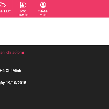
NH MỤC
ĐỌC
THÀNH
TRUYỆN
VIÊN
tên
,
chỉ số bmi
Hồ Chí Minh
gày 19/10/2015.