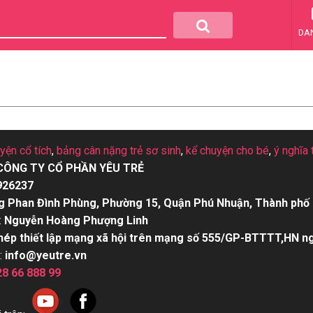
DA
uyện cổ tích
,
bảng cân nặng trẻ sơ sinh
,
kể chuyện cho bé
,
ý nghĩa 
CÔNG TY CỔ PHẦN YÊU TRẺ
926237
g Phan Đình Phùng, Phường 15, Quận Phú Nhuận, Thành phố 
:
Nguyễn Hoàng Phượng Linh
hép thiết lập mạng xã hội trên mạng số 555/GP-BTTTT,HN n
:
info@yeutre.vn
28 66 888 99