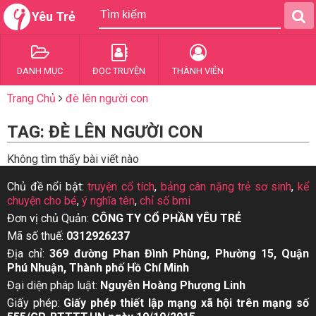
Yêu Trẻ
DANH MỤC
ĐỌC TRUYỆN
THÀNH VIÊN
Trang Chủ
đè lên người con
TAG: ĐÈ LÊN NGƯỜI CON
Không tìm thấy bài viết nào
Chủ đề nổi bật:
truyện cổ tích
,
bảng cân nặng trẻ sơ sinh
,
kể
chuyện cho bé
,
ý nghĩa tên
,
chỉ số bmi
Đơn vị chủ Quản:
CÔNG TY CỔ PHẦN YÊU TRẺ
Mã số thuế:
0312926237
Địa chỉ:
369 đường Phan Đình Phùng, Phường 15, Quận
Phú Nhuận, Thành phố Hồ Chí Minh
Đại diện pháp luật:
Nguyễn Hoàng Phượng Linh
Giấy phép:
Giấy phép thiết lập mạng xã hội trên mạng số