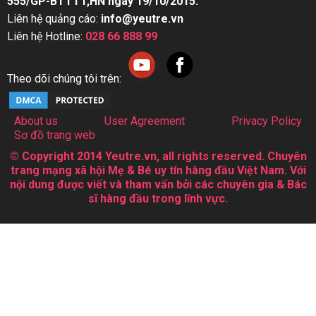
555/GP-BTTTT,HN ngày 19/10/2015.
Liên hệ quảng cáo:
info@yeutre.vn
Liên hệ Hotline:
028 66 888 99
Theo dõi chúng tôi trên:
About us
User Agreement
Privacy Policy
Sơ đồ trang web
© Copyright 2014 Yeutre.vn, all rights reserved. Chuyên
trang mạng xã hội Mẹ & Bé uy tín hàng đầu Việt Nam. Với
nội dung được viết và tham vấn bởi các chuyên gia & Bác
sĩ hàng đầu trong lĩnh vực.