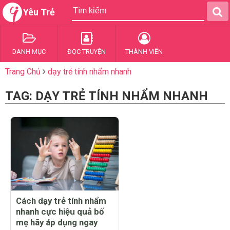
Yêu Trẻ
DANH MỤC
ĐỌC TRUYỆN
THÀNH VIÊN
Trang Chủ
dạy trẻ tính nhẩm nhanh
TAG: DẠY TRẺ TÍNH NHẨM NHANH
Cách dạy trẻ tính nhẩm
nhanh cực hiệu quả bố
mẹ hãy áp dụng ngay