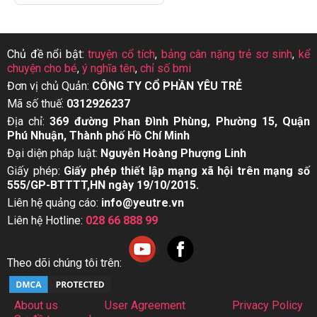
Chủ đề nổi bật:
truyện cổ tích
,
bảng cân nặng trẻ sơ sinh
,
kể
chuyện cho bé
,
ý nghĩa tên
,
chỉ số bmi
Đơn vị chủ Quản:
CÔNG TY CỔ PHẦN YÊU TRẺ
Mã số thuế:
0312926237
Địa chỉ:
369 đường Phan Đình Phùng, Phường 15, Quận
Phú Nhuận, Thành phố Hồ Chí Minh
Đại diện pháp luật:
Nguyễn Hoàng Phượng Linh
Giấy phép:
Giấy phép thiết lập mạng xã hội trên mạng số
555/GP-BTTTT,HN ngày 19/10/2015.
Liên hệ quảng cáo:
info@yeutre.vn
Liên hệ Hotline:
028 66 888 99
Theo dõi chúng tôi trên:
About us
User Agreement
Privacy Policy