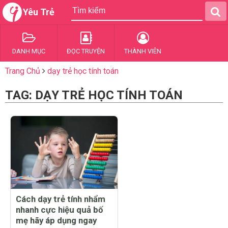
Yêu Trẻ
DANH MỤC
ĐỌC TRUYỆN
THÀNH VIÊN
Trang Chủ
dạy trẻ học tính toán
TAG: DẠY TRẺ HỌC TÍNH TOÁN
Cách dạy trẻ tính nhẩm
nhanh cực hiệu quả bố
mẹ hãy áp dụng ngay