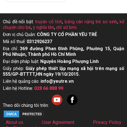
Chủ đề nổi bật:
truyện cổ tích
,
bảng cân nặng trẻ sơ sinh
,
kể
chuyện cho bé
,
ý nghĩa tên
,
chỉ số bmi
Đơn vị chủ Quản:
CÔNG TY CỔ PHẦN YÊU TRẺ
Mã số thuế:
0312926237
Địa chỉ:
369 đường Phan Đình Phùng, Phường 15, Quận
Phú Nhuận, Thành phố Hồ Chí Minh
Đại diện pháp luật:
Nguyễn Hoàng Phượng Linh
Giấy phép:
Giấy phép thiết lập mạng xã hội trên mạng số
555/GP-BTTTT,HN ngày 19/10/2015.
Liên hệ quảng cáo:
info@yeutre.vn
Liên hệ Hotline:
028 66 888 99
Theo dõi chúng tôi trên:
About us
User Agreement
Privacy Policy