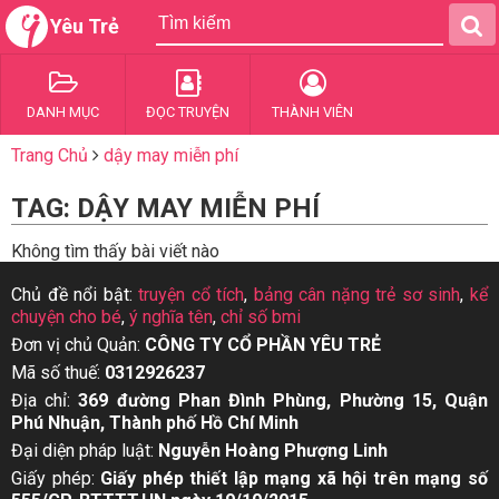
Yêu Trẻ
DANH MỤC
ĐỌC TRUYỆN
THÀNH VIÊN
Trang Chủ
dậy may miễn phí
TAG: DẬY MAY MIỄN PHÍ
Không tìm thấy bài viết nào
Chủ đề nổi bật:
truyện cổ tích
,
bảng cân nặng trẻ sơ sinh
,
kể
chuyện cho bé
,
ý nghĩa tên
,
chỉ số bmi
Đơn vị chủ Quản:
CÔNG TY CỔ PHẦN YÊU TRẺ
Mã số thuế:
0312926237
Địa chỉ:
369 đường Phan Đình Phùng, Phường 15, Quận
Phú Nhuận, Thành phố Hồ Chí Minh
Đại diện pháp luật:
Nguyễn Hoàng Phượng Linh
Giấy phép:
Giấy phép thiết lập mạng xã hội trên mạng số