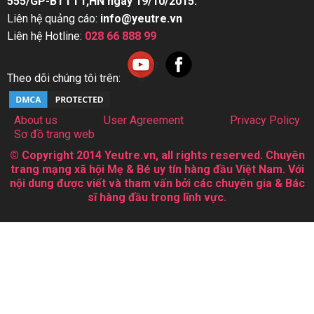
555/GP-BTTTT,HN ngày 19/10/2015.
Liên hệ quảng cáo:
info@yeutre.vn
Liên hệ Hotline:
028 66 888 99
Theo dõi chúng tôi trên:
About us
User Agreement
Privacy Policy
Sơ đồ trang web
© Copyright 2014 Yeutre.vn, all rights reserved. Chuyên
trang mạng xã hội Mẹ & Bé uy tín hàng đầu Việt Nam. Với
nội dung được viết và tham vấn bởi các chuyên gia & Bác
sĩ hàng đầu trong lĩnh vực.