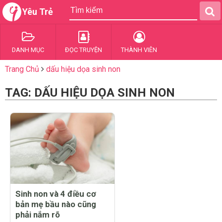
Yêu Trẻ
DANH MỤC
ĐỌC TRUYỆN
THÀNH VIÊN
Trang Chủ
dấu hiệu dọa sinh non
TAG: DẤU HIỆU DỌA SINH NON
Sinh non và 4 điều cơ
bản mẹ bầu nào cũng
phải nắm rõ