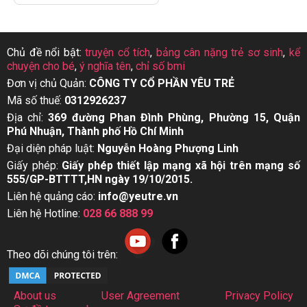
Chủ đề nổi bật:
truyện cổ tích
,
bảng cân nặng trẻ sơ sinh
,
kể
chuyện cho bé
,
ý nghĩa tên
,
chỉ số bmi
Đơn vị chủ Quản:
CÔNG TY CỔ PHẦN YÊU TRẺ
Mã số thuế:
0312926237
Địa chỉ:
369 đường Phan Đình Phùng, Phường 15, Quận
Phú Nhuận, Thành phố Hồ Chí Minh
Đại diện pháp luật:
Nguyễn Hoàng Phượng Linh
Giấy phép:
Giấy phép thiết lập mạng xã hội trên mạng số
555/GP-BTTTT,HN ngày 19/10/2015.
Liên hệ quảng cáo:
info@yeutre.vn
Liên hệ Hotline:
028 66 888 99
Theo dõi chúng tôi trên:
About us
User Agreement
Privacy Policy