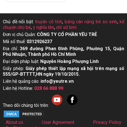
Chủ đề nổi bật:
truyện cổ tích
,
bảng cân nặng trẻ sơ sinh
,
kể
chuyện cho bé
,
ý nghĩa tên
,
chỉ số bmi
Đơn vị chủ Quản:
CÔNG TY CỔ PHẦN YÊU TRẺ
Mã số thuế:
0312926237
Địa chỉ:
369 đường Phan Đình Phùng, Phường 15, Quận
Phú Nhuận, Thành phố Hồ Chí Minh
Đại diện pháp luật:
Nguyễn Hoàng Phượng Linh
Giấy phép:
Giấy phép thiết lập mạng xã hội trên mạng số
555/GP-BTTTT,HN ngày 19/10/2015.
Liên hệ quảng cáo:
info@yeutre.vn
Liên hệ Hotline:
028 66 888 99
Theo dõi chúng tôi trên:
About us
User Agreement
Privacy Policy