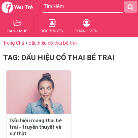
Yêu Trẻ
DANH MỤC
ĐỌC TRUYỆN
THÀNH VIÊN
Trang Chủ
dấu hiệu có thai bé trai
TAG: DẤU HIỆU CÓ THAI BÉ TRAI
Dấu hiệu mang thai bé
trai - truyền thuyết và
sự thật