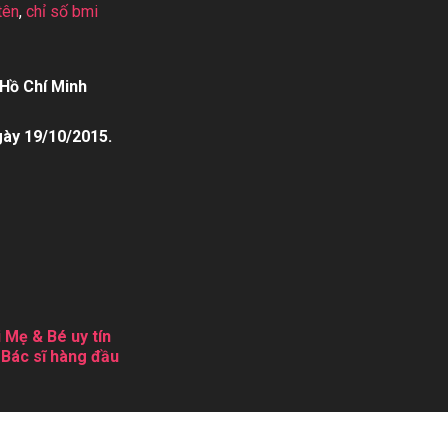
tên
,
chỉ số bmi
Hồ Chí Minh
gày 19/10/2015.
 Mẹ & Bé uy tín
 Bác sĩ hàng đầu