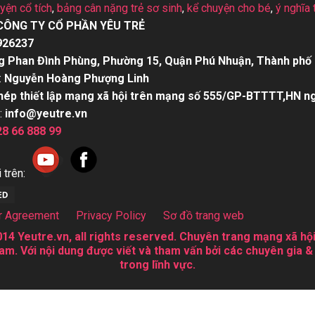
uyện cổ tích
,
bảng cân nặng trẻ sơ sinh
,
kể chuyện cho bé
,
ý nghĩa 
CÔNG TY CỔ PHẦN YÊU TRẺ
926237
g Phan Đình Phùng, Phường 15, Quận Phú Nhuận, Thành phố 
:
Nguyễn Hoàng Phượng Linh
hép thiết lập mạng xã hội trên mạng số 555/GP-BTTTT,HN n
:
info@yeutre.vn
28 66 888 99
 trên:
r Agreement
Privacy Policy
Sơ đồ trang web
14 Yeutre.vn, all rights reserved. Chuyên trang mạng xã hội
am. Với nội dung được viết và tham vấn bởi các chuyên gia &
trong lĩnh vực.