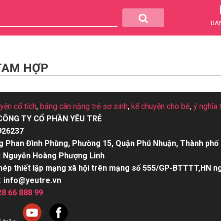
DA
 TAM HỢP
uyện cổ tích
,
bảng cân nặng trẻ sơ sinh
,
kể chuyện cho bé
,
ý nghĩa 
CÔNG TY CỔ PHẦN YÊU TRẺ
926237
g Phan Đình Phùng, Phường 15, Quận Phú Nhuận, Thành phố 
:
Nguyễn Hoàng Phượng Linh
hép thiết lập mạng xã hội trên mạng số 555/GP-BTTTT,HN n
:
info@yeutre.vn
28 66 888 99