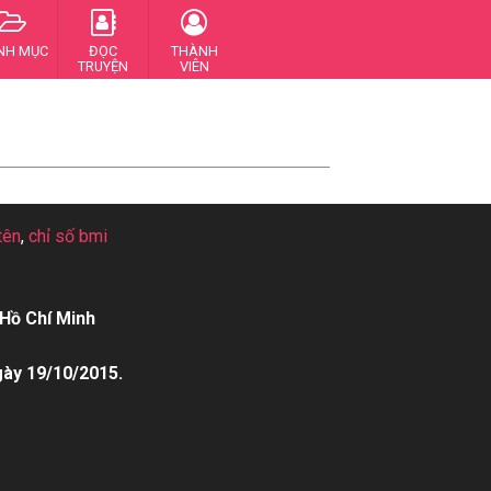
NH MỤC
ĐỌC
THÀNH
TRUYỆN
VIÊN
tên
,
chỉ số bmi
Hồ Chí Minh
gày 19/10/2015.