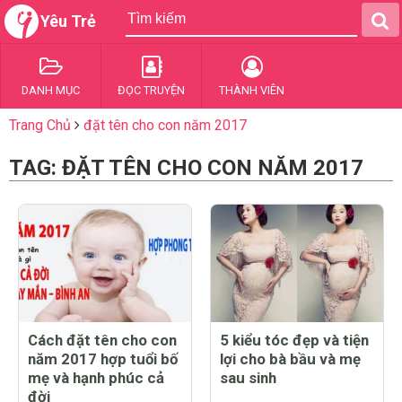
Yêu Trẻ
DANH MỤC
ĐỌC TRUYỆN
THÀNH VIÊN
Trang Chủ
đặt tên cho con năm 2017
TAG: ĐẶT TÊN CHO CON NĂM 2017
Cách đặt tên cho con
5 kiểu tóc đẹp và tiện
năm 2017 hợp tuổi bố
lợi cho bà bầu và mẹ
mẹ và hạnh phúc cả
sau sinh
đời