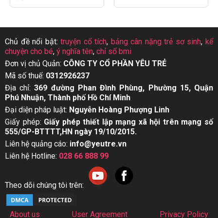
Chủ đề nổi bật:
truyện cổ tích
,
bảng cân nặng trẻ sơ sinh
,
kể
chuyện cho bé
,
ý nghĩa tên
,
chỉ số bmi
Đơn vị chủ Quản:
CÔNG TY CỔ PHẦN YÊU TRẺ
Mã số thuế:
0312926237
Địa chỉ:
369 đường Phan Đình Phùng, Phường 15, Quận
Phú Nhuận, Thành phố Hồ Chí Minh
Đại diện pháp luật:
Nguyễn Hoàng Phượng Linh
Giấy phép:
Giấy phép thiết lập mạng xã hội trên mạng số
555/GP-BTTTT,HN ngày 19/10/2015.
Liên hệ quảng cáo:
info@yeutre.vn
Liên hệ Hotline:
028 66 888 99
Theo dõi chúng tôi trên:
About us
User Agreement
Privacy Policy