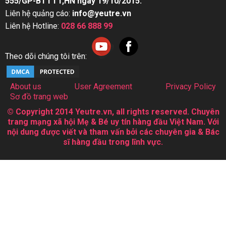
555/GP-BTTTT,HN ngày 19/10/2015.
Liên hệ quảng cáo:
info@yeutre.vn
Liên hệ Hotline:
028 66 888 99
Theo dõi chúng tôi trên:
About us
User Agreement
Privacy Policy
Sơ đồ trang web
© Copyright 2014 Yeutre.vn, all rights reserved. Chuyên
trang mạng xã hội Mẹ & Bé uy tín hàng đầu Việt Nam. Với
nội dung được viết và tham vấn bởi các chuyên gia & Bác
sĩ hàng đầu trong lĩnh vực.