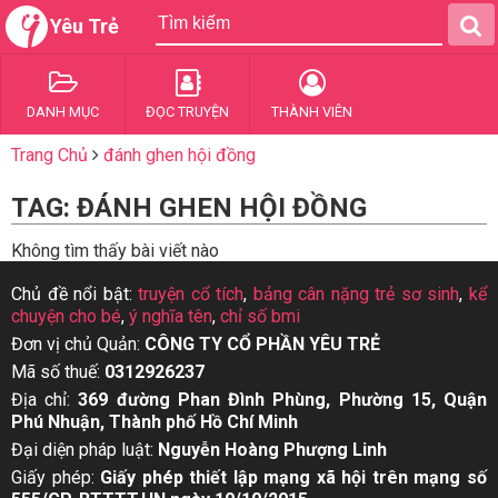
Yêu Trẻ
DANH MỤC
ĐỌC TRUYỆN
THÀNH VIÊN
Trang Chủ
đánh ghen hội đồng
TAG: ĐÁNH GHEN HỘI ĐỒNG
Không tìm thấy bài viết nào
Chủ đề nổi bật:
truyện cổ tích
,
bảng cân nặng trẻ sơ sinh
,
kể
chuyện cho bé
,
ý nghĩa tên
,
chỉ số bmi
Đơn vị chủ Quản:
CÔNG TY CỔ PHẦN YÊU TRẺ
Mã số thuế:
0312926237
Địa chỉ:
369 đường Phan Đình Phùng, Phường 15, Quận
Phú Nhuận, Thành phố Hồ Chí Minh
Đại diện pháp luật:
Nguyễn Hoàng Phượng Linh
Giấy phép:
Giấy phép thiết lập mạng xã hội trên mạng số