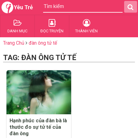
Yêu Trẻ
DANH MỤC
ĐỌC TRUYỆN
THÀNH VIÊN
Trang Chủ
đàn ông tử tế
TAG: ĐÀN ÔNG TỬ TẾ
Hạnh phúc của đàn bà là
thước đo sự tử tế của
đàn ông