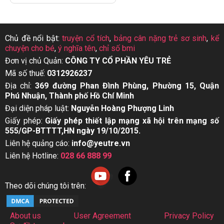
Chủ đề nổi bật:
truyện cổ tích
,
bảng cân nặng trẻ sơ sinh
,
kể
chuyện cho bé
,
ý nghĩa tên
,
chỉ số bmi
Đơn vị chủ Quản:
CÔNG TY CỔ PHẦN YÊU TRẺ
Mã số thuế:
0312926237
Địa chỉ:
369 đường Phan Đình Phùng, Phường 15, Quận
Phú Nhuận, Thành phố Hồ Chí Minh
Đại diện pháp luật:
Nguyễn Hoàng Phượng Linh
Giấy phép:
Giấy phép thiết lập mạng xã hội trên mạng số
555/GP-BTTTT,HN ngày 19/10/2015.
Liên hệ quảng cáo:
info@yeutre.vn
Liên hệ Hotline:
028 66 888 99
Theo dõi chúng tôi trên:
About us
User Agreement
Privacy Policy