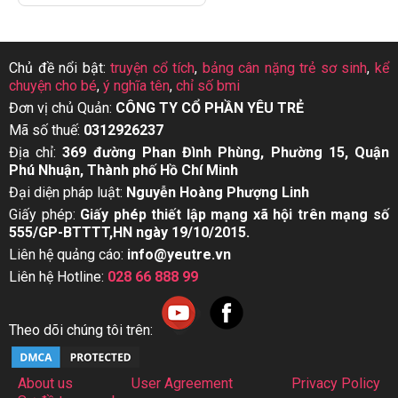
Chủ đề nổi bật:
truyện cổ tích
,
bảng cân nặng trẻ sơ sinh
,
kể
chuyện cho bé
,
ý nghĩa tên
,
chỉ số bmi
Đơn vị chủ Quản:
CÔNG TY CỔ PHẦN YÊU TRẺ
Mã số thuế:
0312926237
Địa chỉ:
369 đường Phan Đình Phùng, Phường 15, Quận
Phú Nhuận, Thành phố Hồ Chí Minh
Đại diện pháp luật:
Nguyễn Hoàng Phượng Linh
Giấy phép:
Giấy phép thiết lập mạng xã hội trên mạng số
555/GP-BTTTT,HN ngày 19/10/2015.
Liên hệ quảng cáo:
info@yeutre.vn
Liên hệ Hotline:
028 66 888 99
Theo dõi chúng tôi trên:
About us
User Agreement
Privacy Policy