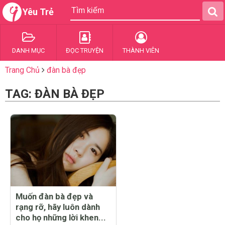
Yêu Trẻ
DANH MỤC
ĐỌC TRUYỆN
THÀNH VIÊN
Trang Chủ
đàn bà đẹp
TAG: ĐÀN BÀ ĐẸP
Muốn đàn bà đẹp và
rạng rỡ, hãy luôn dành
cho họ những lời khen...