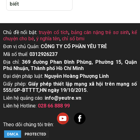
biết
Chủ đề nổi bật:
truyện cổ tích
,
bảng cân nặng trẻ sơ sinh
,
kể
chuyện cho bé
,
ý nghĩa tên
,
chỉ số bmi
Đơn vị chủ Quản:
CÔNG TY CỔ PHẦN YÊU TRẺ
Mã số thuế:
0312926237
Địa chỉ:
369 đường Phan Đình Phùng, Phường 15, Quận
Phú Nhuận, Thành phố Hồ Chí Minh
Đại diện pháp luật:
Nguyễn Hoàng Phượng Linh
Giấy phép:
Giấy phép thiết lập mạng xã hội trên mạng số
555/GP-BTTTT,HN ngày 19/10/2015.
Liên hệ quảng cáo:
info@yeutre.vn
Liên hệ Hotline:
028 66 888 99
Theo dõi chúng tôi trên: