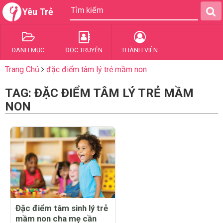
Yêu Trẻ
DANH MỤC
ĐỌC TRUYỆN
THÀNH VIÊN
Trang Chủ
đặc điểm tâm lý trẻ mầm non
TAG: ĐẶC ĐIỂM TÂM LÝ TRẺ MẦM
NON
Đặc điểm tâm sinh lý trẻ
mầm non cha mẹ cần