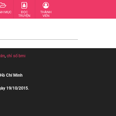
NH MỤC
ĐỌC
THÀNH
TRUYỆN
VIÊN
tên
,
chỉ số bmi
Hồ Chí Minh
gày 19/10/2015.