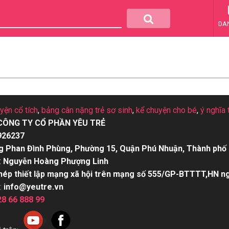
DA
uyện cổ tích
,
bảng cân nặng trẻ sơ sinh
,
kể chuyện cho bé
,
ý nghĩa 
CÔNG TY CỔ PHẦN YÊU TRẺ
926237
g Phan Đình Phùng, Phường 15, Quận Phú Nhuận, Thành phố 
:
Nguyễn Hoàng Phượng Linh
hép thiết lập mạng xã hội trên mạng số 555/GP-BTTTT,HN n
:
info@yeutre.vn
28 66 888 99