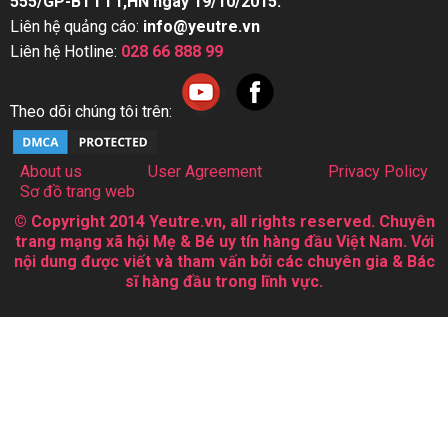
555/GP-BTTTT,HN ngày 19/10/2015.
Liên hệ quảng cáo:
info@yeutre.vn
Liên hệ Hotline:
028 66 888 99
Theo dõi chúng tôi trên:
About us
User Agreement
Privacy Policy
Sơ đồ trang web
© Copyright 2014 Yeutre.vn, all rights reserved. Chuyên
trang mạng xã hội Mẹ & Bé uy tín hàng đầu Việt Nam. Với
nội dung được viết và tham vấn bởi các chuyên gia & Bác
sĩ hàng đầu trong lĩnh vực.