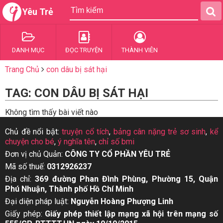
Yêu Trẻ
DANH MỤC
ĐỌC TRUYỆN
THÀNH VIÊN
Trang Chủ
con dâu bị sát hại
TAG: CON DÂU BỊ SÁT HẠI
Không tìm thấy bài viết nào
Chủ đề nổi bật:
truyện cổ tích
,
bảng cân nặng trẻ sơ sinh
,
kể
chuyện cho bé
,
ý nghĩa tên
,
chỉ số bmi
Đơn vị chủ Quản:
CÔNG TY CỔ PHẦN YÊU TRẺ
Mã số thuế:
0312926237
Địa chỉ:
369 đường Phan Đình Phùng, Phường 15, Quận
Phú Nhuận, Thành phố Hồ Chí Minh
Đại diện pháp luật:
Nguyễn Hoàng Phượng Linh
Giấy phép:
Giấy phép thiết lập mạng xã hội trên mạng số