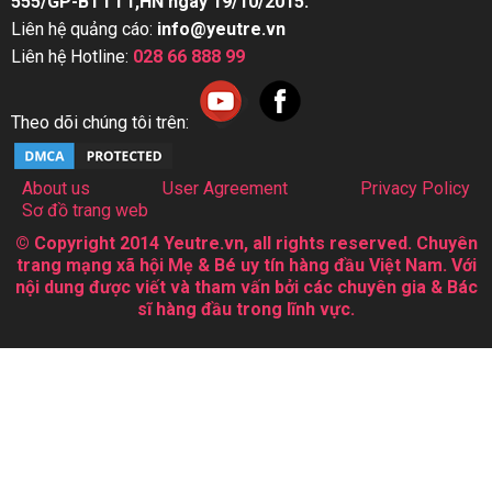
555/GP-BTTTT,HN ngày 19/10/2015.
Liên hệ quảng cáo:
info@yeutre.vn
Liên hệ Hotline:
028 66 888 99
Theo dõi chúng tôi trên:
About us
User Agreement
Privacy Policy
Sơ đồ trang web
© Copyright 2014 Yeutre.vn, all rights reserved. Chuyên
trang mạng xã hội Mẹ & Bé uy tín hàng đầu Việt Nam. Với
nội dung được viết và tham vấn bởi các chuyên gia & Bác
sĩ hàng đầu trong lĩnh vực.