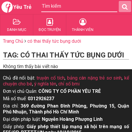
Yêu Trẻ
DANH MỤC
ĐỌC TRUYỆN
THÀNH VIÊN
Trang Chủ
có thai thấy tức bụng dưới
TAG: CÓ THAI THẤY TỨC BỤNG DƯỚI
Không tìm thấy bài viết nào
Chủ đề nổi bật:
truyện cổ tích
,
bảng cân nặng trẻ sơ sinh
,
kể
chuyện cho bé
,
ý nghĩa tên
,
chỉ số bmi
Đơn vị chủ Quản:
CÔNG TY CỔ PHẦN YÊU TRẺ
Mã số thuế:
0312926237
Địa chỉ:
369 đường Phan Đình Phùng, Phường 15, Quận
Phú Nhuận, Thành phố Hồ Chí Minh
Đại diện pháp luật:
Nguyễn Hoàng Phượng Linh
Giấy phép:
Giấy phép thiết lập mạng xã hội trên mạng số