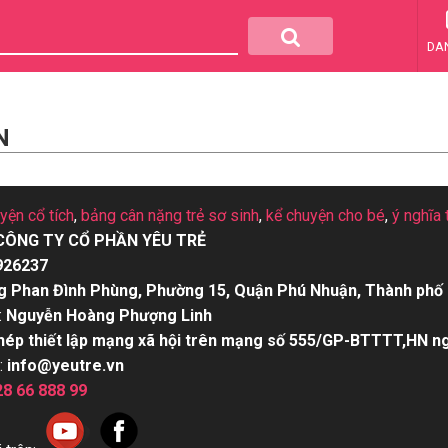
DA
N
uyện cổ tích
,
bảng cân nặng trẻ sơ sinh
,
kể chuyện cho bé
,
ý nghĩa 
CÔNG TY CỔ PHẦN YÊU TRẺ
926237
g Phan Đình Phùng, Phường 15, Quận Phú Nhuận, Thành phố 
:
Nguyễn Hoàng Phượng Linh
hép thiết lập mạng xã hội trên mạng số 555/GP-BTTTT,HN n
:
info@yeutre.vn
28 66 888 99