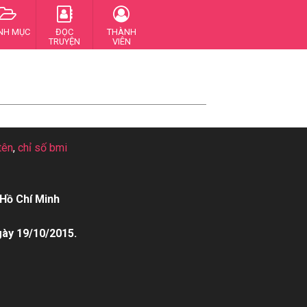
NH MỤC
ĐỌC
THÀNH
TRUYỆN
VIÊN
tên
,
chỉ số bmi
Hồ Chí Minh
gày 19/10/2015.