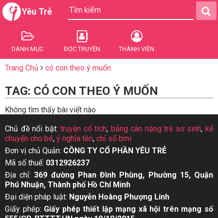
Yêu Trẻ
DANH MỤC
ĐỌC TRUYỆN
THÀNH VIÊN
Trang Chủ
có con theo ý muốn
TAG: CÓ CON THEO Ý MUỐN
Không tìm thấy bài viết nào
Chủ đề nổi bật:
truyện cổ tích
,
bảng cân nặng trẻ sơ sinh
,
kể
chuyện cho bé
,
ý nghĩa tên
,
chỉ số bmi
Đơn vị chủ Quản:
CÔNG TY CỔ PHẦN YÊU TRẺ
Mã số thuế:
0312926237
Địa chỉ:
369 đường Phan Đình Phùng, Phường 15, Quận
Phú Nhuận, Thành phố Hồ Chí Minh
Đại diện pháp luật:
Nguyễn Hoàng Phượng Linh
Giấy phép:
Giấy phép thiết lập mạng xã hội trên mạng số