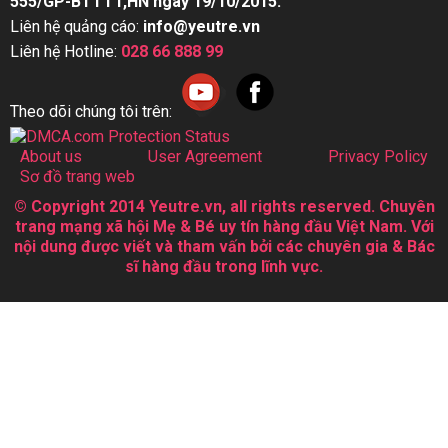
555/GP-BTTTT,HN ngày 19/10/2015.
Liên hệ quảng cáo:
info@yeutre.vn
Liên hệ Hotline:
028 66 888 99
Theo dõi chúng tôi trên:
About us
User Agreement
Privacy Policy
Sơ đồ trang web
© Copyright 2014 Yeutre.vn, all rights reserved. Chuyên
trang mạng xã hội Mẹ & Bé uy tín hàng đầu Việt Nam. Với
nội dung được viết và tham vấn bởi các chuyên gia & Bác
sĩ hàng đầu trong lĩnh vực.