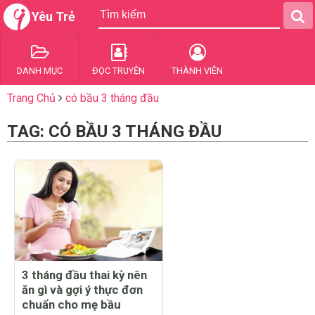
Yêu Trẻ
DANH MỤC
ĐỌC TRUYỆN
THÀNH VIÊN
Trang Chủ
có bầu 3 tháng đầu
TAG: CÓ BẦU 3 THÁNG ĐẦU
3 tháng đầu thai kỳ nên
ăn gì và gợi ý thực đơn
chuẩn cho mẹ bầu