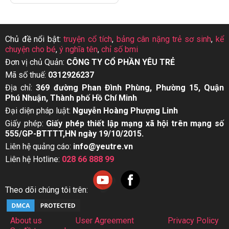
Chủ đề nổi bật:
truyện cổ tích
,
bảng cân nặng trẻ sơ sinh
,
kể
chuyện cho bé
,
ý nghĩa tên
,
chỉ số bmi
Đơn vị chủ Quản:
CÔNG TY CỔ PHẦN YÊU TRẺ
Mã số thuế:
0312926237
Địa chỉ:
369 đường Phan Đình Phùng, Phường 15, Quận
Phú Nhuận, Thành phố Hồ Chí Minh
Đại diện pháp luật:
Nguyễn Hoàng Phượng Linh
Giấy phép:
Giấy phép thiết lập mạng xã hội trên mạng số
555/GP-BTTTT,HN ngày 19/10/2015.
Liên hệ quảng cáo:
info@yeutre.vn
Liên hệ Hotline:
028 66 888 99
Theo dõi chúng tôi trên:
About us
User Agreement
Privacy Policy