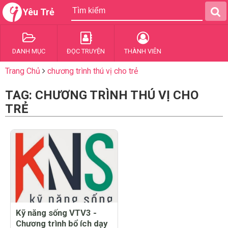
Yêu Trẻ
DANH MỤC
ĐỌC TRUYỆN
THÀNH VIÊN
Trang Chủ
chương trình thú vị cho trẻ
TAG: CHƯƠNG TRÌNH THÚ VỊ CHO
TRẺ
Kỹ năng sống VTV3 -
Chương trình bổ ích dạy