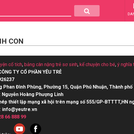
DA
INH CON
uyện cổ tích
,
bảng cân nặng trẻ sơ sinh
,
kể chuyện cho bé
,
ý nghĩa 
CÔNG TY CỔ PHẦN YÊU TRẺ
926237
g Phan Đình Phùng, Phường 15, Quận Phú Nhuận, Thành phố 
:
Nguyễn Hoàng Phượng Linh
hép thiết lập mạng xã hội trên mạng số 555/GP-BTTTT,HN n
:
info@yeutre.vn
28 66 888 99