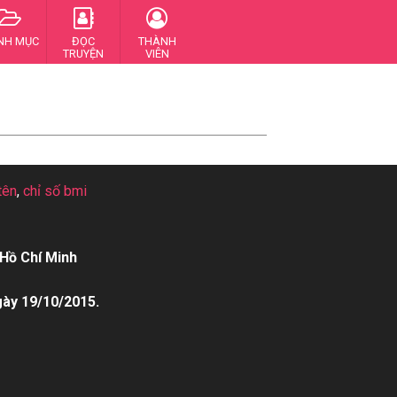
NH MỤC
ĐỌC
THÀNH
TRUYỆN
VIÊN
tên
,
chỉ số bmi
Hồ Chí Minh
gày 19/10/2015.