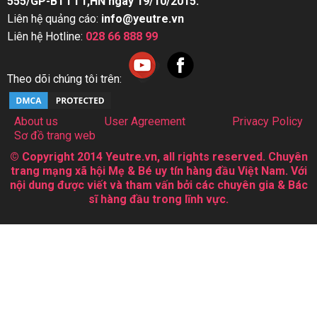
555/GP-BTTTT,HN ngày 19/10/2015.
Liên hệ quảng cáo:
info@yeutre.vn
Liên hệ Hotline:
028 66 888 99
Theo dõi chúng tôi trên:
About us
User Agreement
Privacy Policy
Sơ đồ trang web
© Copyright 2014 Yeutre.vn, all rights reserved. Chuyên
trang mạng xã hội Mẹ & Bé uy tín hàng đầu Việt Nam. Với
nội dung được viết và tham vấn bởi các chuyên gia & Bác
sĩ hàng đầu trong lĩnh vực.