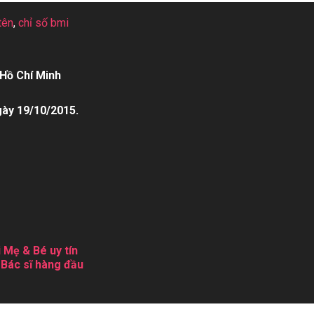
tên
,
chỉ số bmi
Hồ Chí Minh
gày 19/10/2015.
 Mẹ & Bé uy tín
 Bác sĩ hàng đầu