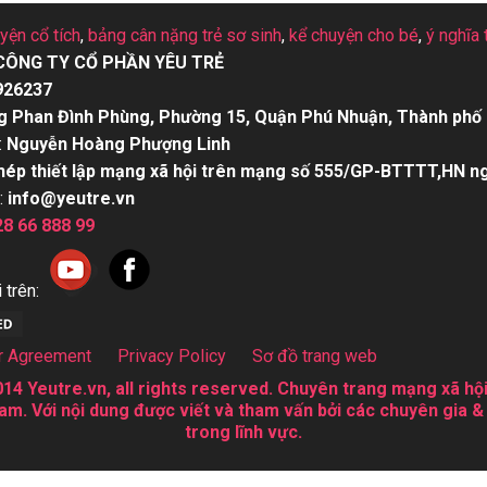
uyện cổ tích
,
bảng cân nặng trẻ sơ sinh
,
kể chuyện cho bé
,
ý nghĩa 
CÔNG TY CỔ PHẦN YÊU TRẺ
926237
g Phan Đình Phùng, Phường 15, Quận Phú Nhuận, Thành phố 
:
Nguyễn Hoàng Phượng Linh
hép thiết lập mạng xã hội trên mạng số 555/GP-BTTTT,HN n
:
info@yeutre.vn
28 66 888 99
 trên:
r Agreement
Privacy Policy
Sơ đồ trang web
14 Yeutre.vn, all rights reserved. Chuyên trang mạng xã hội
am. Với nội dung được viết và tham vấn bởi các chuyên gia &
trong lĩnh vực.