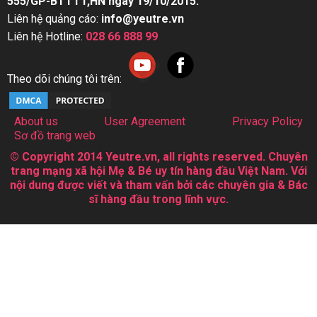
555/GP-BTTTT,HN ngày 19/10/2015.
Liên hệ quảng cáo:
info@yeutre.vn
Liên hệ Hotline:
028 66 888 99
Theo dõi chúng tôi trên:
About us
User Agreement
Privacy Policy
Sơ đồ trang web
© Copyright 2014 Yeutre.vn, all rights reserved. Chuyên
trang mạng xã hội Mẹ & Bé uy tín hàng đầu Việt Nam. Với
nội dung được viết và tham vấn bởi các chuyên gia & Bác
sĩ hàng đầu trong lĩnh vực.