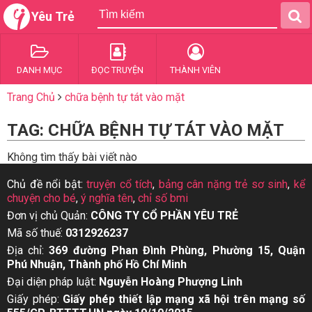
Yêu Trẻ
DANH MỤC
ĐỌC TRUYỆN
THÀNH VIÊN
Trang Chủ
chữa bệnh tự tát vào mặt
TAG: CHỮA BỆNH TỰ TÁT VÀO MẶT
Không tìm thấy bài viết nào
Chủ đề nổi bật:
truyện cổ tích
,
bảng cân nặng trẻ sơ sinh
,
kể
chuyện cho bé
,
ý nghĩa tên
,
chỉ số bmi
Đơn vị chủ Quản:
CÔNG TY CỔ PHẦN YÊU TRẺ
Mã số thuế:
0312926237
Địa chỉ:
369 đường Phan Đình Phùng, Phường 15, Quận
Phú Nhuận, Thành phố Hồ Chí Minh
Đại diện pháp luật:
Nguyễn Hoàng Phượng Linh
Giấy phép:
Giấy phép thiết lập mạng xã hội trên mạng số