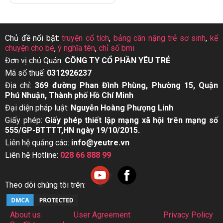
Chủ đề nổi bật:
truyện cổ tích
,
bảng cân nặng trẻ sơ sinh
,
kể
chuyện cho bé
,
ý nghĩa tên
,
chỉ số bmi
Đơn vị chủ Quản:
CÔNG TY CỔ PHẦN YÊU TRẺ
Mã số thuế:
0312926237
Địa chỉ:
369 đường Phan Đình Phùng, Phường 15, Quận
Phú Nhuận, Thành phố Hồ Chí Minh
Đại diện pháp luật:
Nguyễn Hoàng Phượng Linh
Giấy phép:
Giấy phép thiết lập mạng xã hội trên mạng số
555/GP-BTTTT,HN ngày 19/10/2015.
Liên hệ quảng cáo:
info@yeutre.vn
Liên hệ Hotline:
028 66 888 99
Theo dõi chúng tôi trên:
About us
User Agreement
Privacy Policy