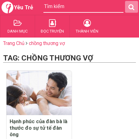
Yêu Trẻ
DANH MỤC
ĐỌC TRUYỆN
THÀNH VIÊN
Trang Chủ
chồng thương vợ
TAG: CHỒNG THƯƠNG VỢ
Hạnh phúc của đàn bà là
thước đo sự tử tế đàn
ông