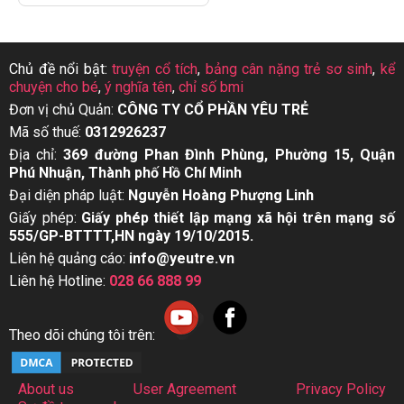
Chủ đề nổi bật:
truyện cổ tích
,
bảng cân nặng trẻ sơ sinh
,
kể
chuyện cho bé
,
ý nghĩa tên
,
chỉ số bmi
Đơn vị chủ Quản:
CÔNG TY CỔ PHẦN YÊU TRẺ
Mã số thuế:
0312926237
Địa chỉ:
369 đường Phan Đình Phùng, Phường 15, Quận
Phú Nhuận, Thành phố Hồ Chí Minh
Đại diện pháp luật:
Nguyễn Hoàng Phượng Linh
Giấy phép:
Giấy phép thiết lập mạng xã hội trên mạng số
555/GP-BTTTT,HN ngày 19/10/2015.
Liên hệ quảng cáo:
info@yeutre.vn
Liên hệ Hotline:
028 66 888 99
Theo dõi chúng tôi trên:
About us
User Agreement
Privacy Policy