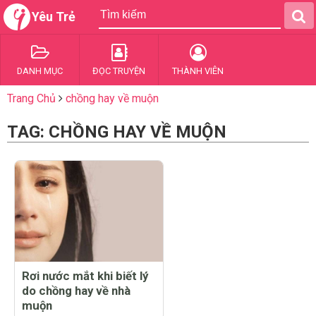
Yêu Trẻ
DANH MỤC
ĐỌC TRUYỆN
THÀNH VIÊN
Trang Chủ
chồng hay về muộn
TAG: CHỒNG HAY VỀ MUỘN
Rơi nước mắt khi biết lý
do chồng hay về nhà
muộn