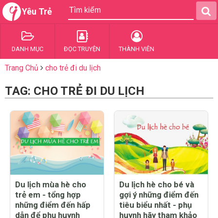
Yêu Trẻ
DANH MỤC
ĐỌC TRUYỆN
THÀNH VIÊN
Trang Chủ
cho trẻ đi du lịch
TAG: CHO TRẺ ĐI DU LỊCH
Du lịch mùa hè cho
Du lịch hè cho bé và
trẻ em - tổng hợp
gợi ý những điểm đến
những điểm đến hấp
tiêu biểu nhất - phụ
dẫn để phụ huynh
huynh hãy tham khảo