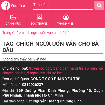
Yêu Trẻ
DANH MỤC
ĐỌC TRUYỆN
THÀNH VIÊN
Trang Chủ
chích ngừa uốn ván cho bà bầu
TAG: CHÍCH NGỪA UỐN VÁN CHO BÀ
BẦU
Không tìm thấy bài viết nào
Chủ đề nổi bật:
truyện cổ tích
,
bảng cân nặng trẻ sơ sinh
,
kể
chuyện cho bé
,
ý nghĩa tên
,
chỉ số bmi
Đơn vị chủ Quản:
CÔNG TY CỔ PHẦN YÊU TRẺ
Mã số thuế:
0312926237
Địa chỉ:
369 đường Phan Đình Phùng, Phường 15, Quận
Phú Nhuận, Thành phố Hồ Chí Minh
Đại diện pháp luật:
Nguyễn Hoàng Phượng Linh