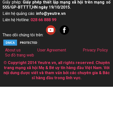
Giấy phép:
Giấy phép thiết lập mạng xã hội trên mạng số
555/GP-BTTTT,HN ngày 19/10/2015.
Liên hệ quảng cáo:
info@yeutre.vn
Liên hệ Hotline:
028 66 888 99
Theo dõi chúng tôi trên:
About us
User Agreement
Privacy Policy
Sơ đồ trang web
© Copyright 2014 Yeutre.vn, all rights reserved. Chuyên
trang mạng xã hội Mẹ & Bé uy tín hàng đầu Việt Nam. Với
nội dung được viết và tham vấn bởi các chuyên gia & Bác
sĩ hàng đầu trong lĩnh vực.