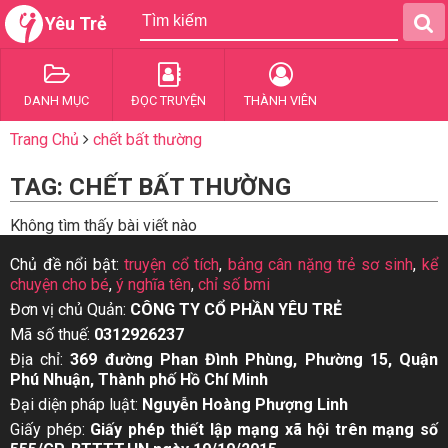
Yêu Trẻ
DANH MỤC
ĐỌC TRUYỆN
THÀNH VIÊN
Trang Chủ
chết bất thường
TAG: CHẾT BẤT THƯỜNG
Không tìm thấy bài viết nào
Chủ đề nổi bật:
truyện cổ tích
,
bảng cân nặng trẻ sơ sinh
,
kể
chuyện cho bé
,
ý nghĩa tên
,
chỉ số bmi
Đơn vị chủ Quản:
CÔNG TY CỔ PHẦN YÊU TRẺ
Mã số thuế:
0312926237
Địa chỉ:
369 đường Phan Đình Phùng, Phường 15, Quận
Phú Nhuận, Thành phố Hồ Chí Minh
Đại diện pháp luật:
Nguyễn Hoàng Phượng Linh
Giấy phép:
Giấy phép thiết lập mạng xã hội trên mạng số