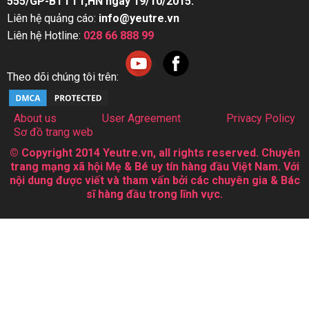
555/GP-BTTTT,HN ngày 19/10/2015.
Liên hệ quảng cáo:
info@yeutre.vn
Liên hệ Hotline:
028 66 888 99
Theo dõi chúng tôi trên:
About us
User Agreement
Privacy Policy
Sơ đồ trang web
© Copyright 2014 Yeutre.vn, all rights reserved. Chuyên
trang mạng xã hội Mẹ & Bé uy tín hàng đầu Việt Nam. Với
nội dung được viết và tham vấn bởi các chuyên gia & Bác
sĩ hàng đầu trong lĩnh vực.