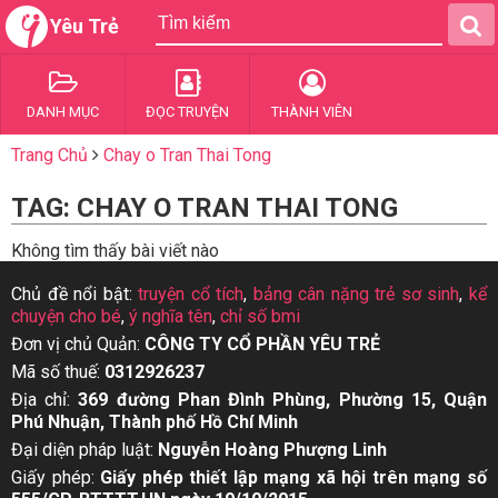
Yêu Trẻ
DANH MỤC
ĐỌC TRUYỆN
THÀNH VIÊN
Trang Chủ
Chay o Tran Thai Tong
TAG: CHAY O TRAN THAI TONG
Không tìm thấy bài viết nào
Chủ đề nổi bật:
truyện cổ tích
,
bảng cân nặng trẻ sơ sinh
,
kể
chuyện cho bé
,
ý nghĩa tên
,
chỉ số bmi
Đơn vị chủ Quản:
CÔNG TY CỔ PHẦN YÊU TRẺ
Mã số thuế:
0312926237
Địa chỉ:
369 đường Phan Đình Phùng, Phường 15, Quận
Phú Nhuận, Thành phố Hồ Chí Minh
Đại diện pháp luật:
Nguyễn Hoàng Phượng Linh
Giấy phép:
Giấy phép thiết lập mạng xã hội trên mạng số