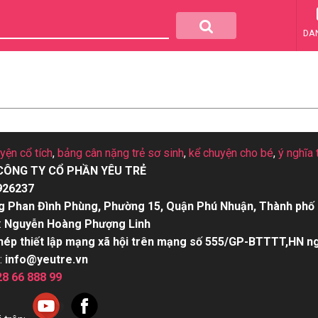
DA
N
uyện cổ tích
,
bảng cân nặng trẻ sơ sinh
,
kể chuyện cho bé
,
ý nghĩa 
CÔNG TY CỔ PHẦN YÊU TRẺ
926237
g Phan Đình Phùng, Phường 15, Quận Phú Nhuận, Thành phố 
:
Nguyễn Hoàng Phượng Linh
hép thiết lập mạng xã hội trên mạng số 555/GP-BTTTT,HN n
:
info@yeutre.vn
28 66 888 99