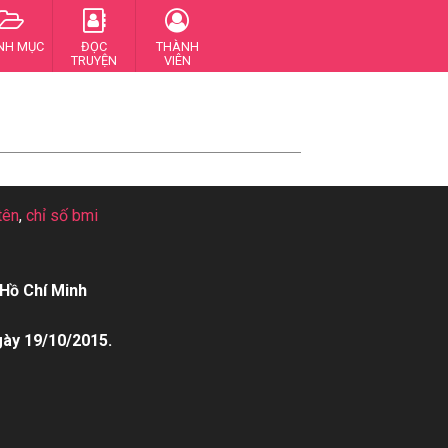
NH MỤC
ĐỌC
THÀNH
TRUYỆN
VIÊN
tên
,
chỉ số bmi
Hồ Chí Minh
gày 19/10/2015.