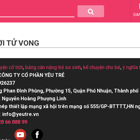
DA
ỜI TỬ VONG
uyện cổ tích
,
bảng cân nặng trẻ sơ sinh
,
kể chuyện cho bé
,
ý nghĩa 
CÔNG TY CỔ PHẦN YÊU TRẺ
926237
g Phan Đình Phùng, Phường 15, Quận Phú Nhuận, Thành phố 
:
Nguyễn Hoàng Phượng Linh
hép thiết lập mạng xã hội trên mạng số 555/GP-BTTTT,HN n
:
info@yeutre.vn
28 66 888 99