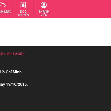
NH MỤC
ĐỌC
THÀNH
TRUYỆN
VIÊN
tên
,
chỉ số bmi
Hồ Chí Minh
gày 19/10/2015.