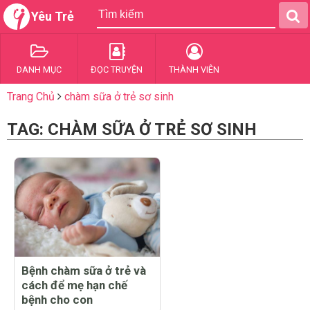
Yêu Trẻ
DANH MỤC
ĐỌC TRUYỆN
THÀNH VIÊN
Trang Chủ
chàm sữa ở trẻ sơ sinh
TAG: CHÀM SỮA Ở TRẺ SƠ SINH
Bệnh chàm sữa ở trẻ và
cách để mẹ hạn chế
bệnh cho con