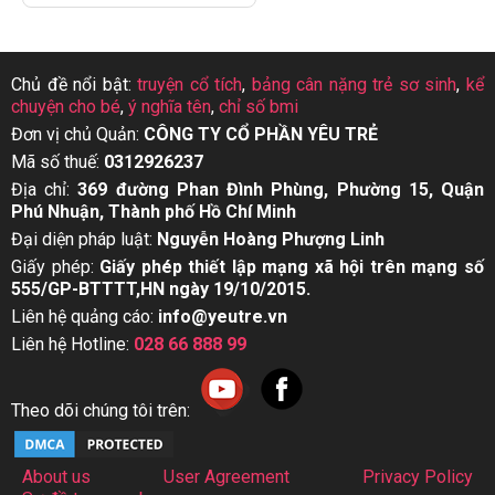
Chủ đề nổi bật:
truyện cổ tích
,
bảng cân nặng trẻ sơ sinh
,
kể
chuyện cho bé
,
ý nghĩa tên
,
chỉ số bmi
Đơn vị chủ Quản:
CÔNG TY CỔ PHẦN YÊU TRẺ
Mã số thuế:
0312926237
Địa chỉ:
369 đường Phan Đình Phùng, Phường 15, Quận
Phú Nhuận, Thành phố Hồ Chí Minh
Đại diện pháp luật:
Nguyễn Hoàng Phượng Linh
Giấy phép:
Giấy phép thiết lập mạng xã hội trên mạng số
555/GP-BTTTT,HN ngày 19/10/2015.
Liên hệ quảng cáo:
info@yeutre.vn
Liên hệ Hotline:
028 66 888 99
Theo dõi chúng tôi trên:
About us
User Agreement
Privacy Policy