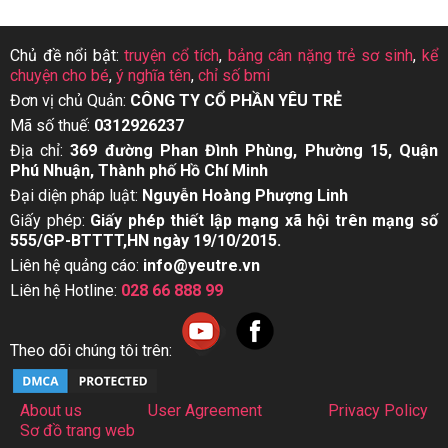
Chủ đề nổi bật:
truyện cổ tích
,
bảng cân nặng trẻ sơ sinh
,
kể
chuyện cho bé
,
ý nghĩa tên
,
chỉ số bmi
Đơn vị chủ Quản:
CÔNG TY CỔ PHẦN YÊU TRẺ
Mã số thuế:
0312926237
Địa chỉ:
369 đường Phan Đình Phùng, Phường 15, Quận
Phú Nhuận, Thành phố Hồ Chí Minh
Đại diện pháp luật:
Nguyễn Hoàng Phượng Linh
Giấy phép:
Giấy phép thiết lập mạng xã hội trên mạng số
555/GP-BTTTT,HN ngày 19/10/2015.
Liên hệ quảng cáo:
info@yeutre.vn
Liên hệ Hotline:
028 66 888 99
Theo dõi chúng tôi trên:
About us
User Agreement
Privacy Policy
Sơ đồ trang web