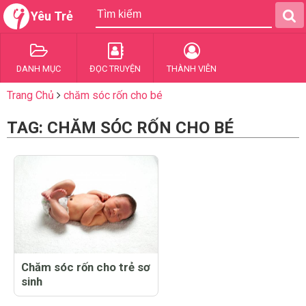
Yêu Trẻ
DANH MỤC
ĐỌC TRUYỆN
THÀNH VIÊN
Trang Chủ
chăm sóc rốn cho bé
TAG: CHĂM SÓC RỐN CHO BÉ
Chăm sóc rốn cho trẻ sơ
sinh