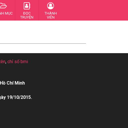
NH MỤC
ĐỌC
THÀNH
TRUYỆN
VIÊN
tên
,
chỉ số bmi
Hồ Chí Minh
gày 19/10/2015.