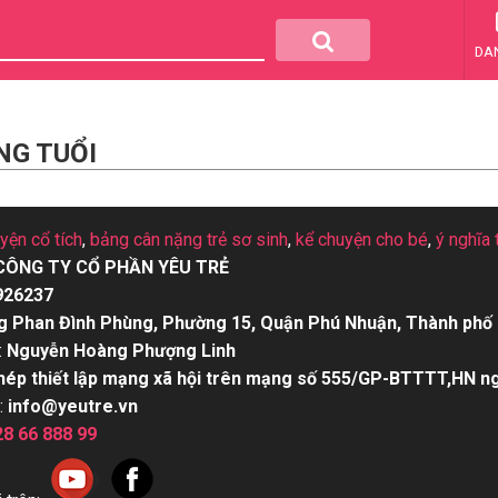
DA
NG TUỔI
uyện cổ tích
,
bảng cân nặng trẻ sơ sinh
,
kể chuyện cho bé
,
ý nghĩa 
CÔNG TY CỔ PHẦN YÊU TRẺ
926237
g Phan Đình Phùng, Phường 15, Quận Phú Nhuận, Thành phố 
:
Nguyễn Hoàng Phượng Linh
hép thiết lập mạng xã hội trên mạng số 555/GP-BTTTT,HN n
:
info@yeutre.vn
28 66 888 99